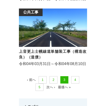
公共工事
上音更上士幌線道単舗装工事（構造改
良）（道債）
令和04年03月31日～令和04年08月10日
‹ 前へ
1
2
3
4
5
次へ ›
最後へ »