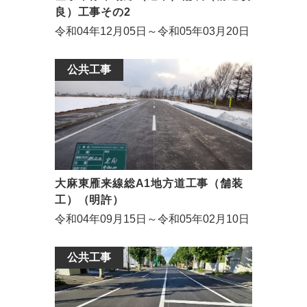
良）工事その2
令和04年12月05日～令和05年03月20日
公共工事
大麻東雁来線総A1地方道工事（舗装
工）（明許）
令和04年09月15日～令和05年02月10日
公共工事